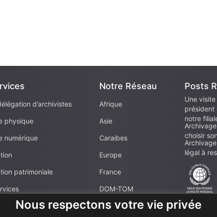
rvices
Notre Réseau
Posts 
Une visite
délégation d’archivistes
Afrique
président 
notre filia
e physique
Asie
Archivage
choisir so
e numérique
Caraibes
Archivage 
légal à re
tion
Europe
tion patrimoniale
France
rvices
DOM-TOM
Nous respectons votre vie privée
Moyen-Orient