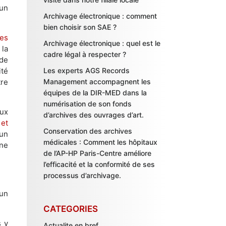
 un
Archivage électronique : comment
bien choisir son SAE ?
des
Archivage électronique : quel est le
la
cadre légal à respecter ?
 de
ité
Les experts AGS Records
tre
Management accompagnent les
équipes de la DIR-MED dans la
numérisation de son fonds
eux
d’archives des ouvrages d’art.
 et
Conservation des archives
’un
médicales : Comment les hôpitaux
une
de l’AP-HP Paris-Centre améliore
l’efficacité et la conformité de ses
processus d’archivage.
 un
CATEGORIES
s y
Actualite en bref