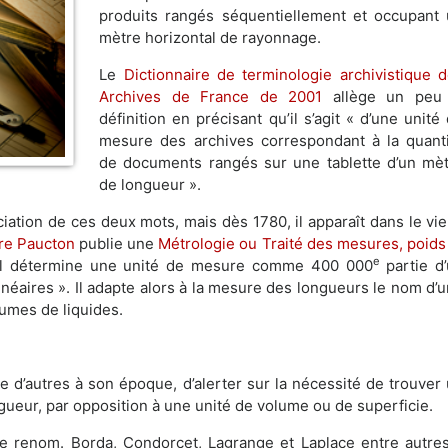
produits rangés séquentiellement et occupant
mètre horizontal de rayonnage.
Le
Dictionnaire de terminologie archivistique 
Archives de France de 2001
allège un peu 
définition en précisant qu’il s’agit « d’une unité
mesure des archives correspondant à la quant
de documents rangés sur une tablette d’un mè
de longueur ».
sociation de ces deux mots, mais dès 1780, il apparaît dans le vi
re Paucton
publie une
Métrologie ou Traité des mesures, poids
e
 il détermine une unité de mesure comme 400 000
partie d
inéaires ». Il adapte alors à la mesure des longueurs le nom d’
umes de liquides.
e d’autres à son époque, d’alerter sur la nécessité de trouver
gueur, par opposition à une unité de volume ou de superficie.
e renom. Borda, Condorcet, Lagrange et Laplace entre autre