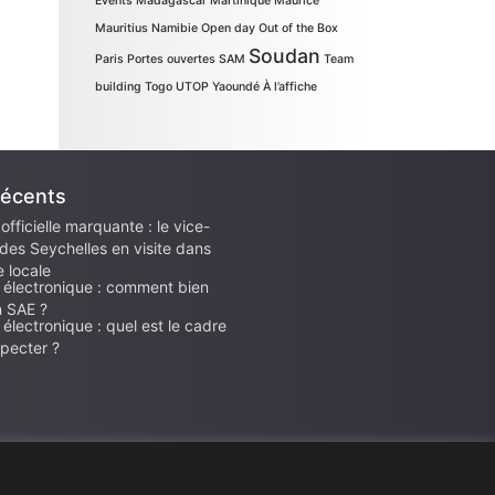
Events
Madagascar
Martinique
Maurice
Mauritius
Namibie
Open day
Out of the Box
Soudan
Paris
Portes ouvertes
SAM
Team
building
Togo
UTOP
Yaoundé
À l’affiche
Récents
 officielle marquante : le vice-
des Seychelles en visite dans
le locale
 électronique : comment bien
n SAE ?
électronique : quel est le cadre
specter ?