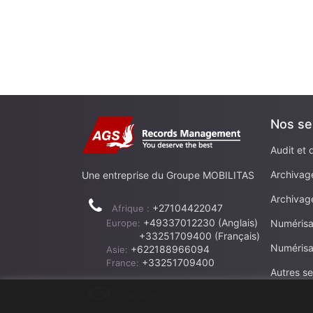
Nos se
Audit et 
Archivag
Une entreprise du Groupe MOBILITAS
Archivag
+27104422047
Afrique :
+49337012230 (Anglais)
Europe:
Numérisa
+33251709400 (Français)
Numérisa
+622188966094
Asie:
+33251709400
France:
Autres se
Carrieres