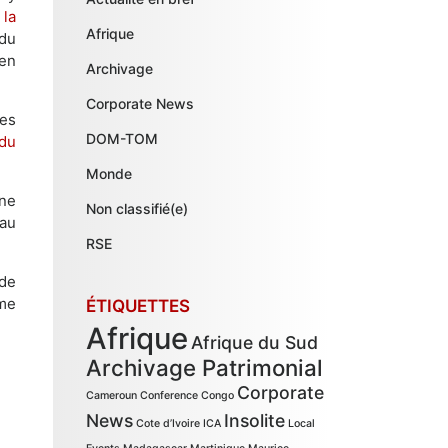
 la
Afrique
 du
ien
Archivage
Corporate News
des
DOM-TOM
 du
Monde
gne
Non classifié(e)
 au
RSE
 de
mme
ÉTIQUETTES
Afrique
Afrique du Sud
Archivage Patrimonial
Corporate
Cameroun
Conference
Congo
News
Insolite
Cote d’Ivoire
ICA
Local