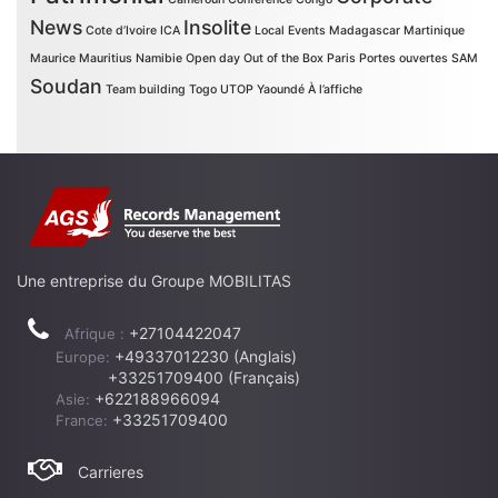
News
Insolite
Cote d’Ivoire
ICA
Local Events
Madagascar
Martinique
Maurice
Mauritius
Namibie
Open day
Out of the Box
Paris
Portes ouvertes
SAM
Soudan
Team building
Togo
UTOP
Yaoundé
À l’affiche
Une entreprise du Groupe MOBILITAS
+27104422047
Afrique :
+49337012230 (Anglais)
Europe:
+33251709400 (Français)
+622188966094
Asie:
+33251709400
France:
Carrieres