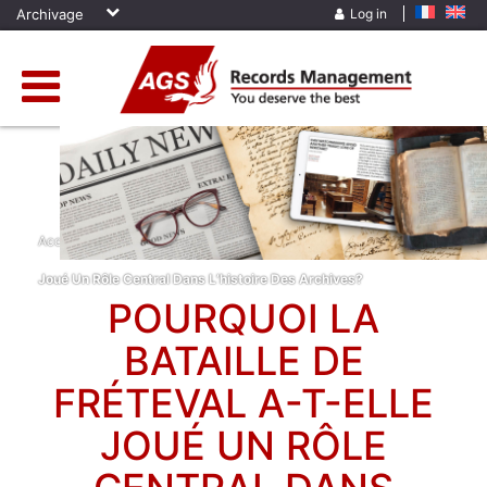
Archivage
Log in
Accueil
»
News
»
Pourquoi La Bataille De Fréteval A-T-Elle
Joué Un Rôle Central Dans L’histoire Des Archives?
POURQUOI LA
BATAILLE DE
FRÉTEVAL A-T-ELLE
JOUÉ UN RÔLE