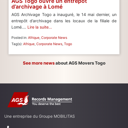
AGS Togo ouvre un entrepôt
d’archivage à Lomé
AGS Archivage Togo a inauguré, le 14 mai dernier, un
entrepôt d’archivage dans les locaux de la filiale de
Lomé.…
Lire la suite...
Posted in:
Afrique
,
Corporate News
Tag(s):
Afrique
,
Corporate News
,
Togo
See more news
about AGS Movers Togo
Une entreprise du Groupe MOBILITAS