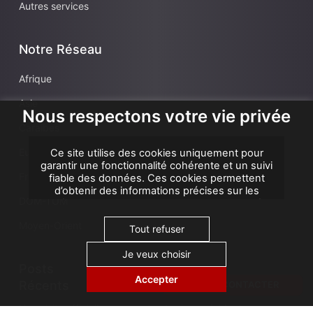
Autres services
Notre Réseau
Afrique
Asie
Nous respectons votre vie privée
Caraibes
Europe
Ce site utilise des cookies uniquement pour
garantir une fonctionnalité cohérente et un suivi
France
fiable des données. Ces cookies permettent
d’obtenir des informations précises sur les
DOM-TOM
performances et une analyse d’attribution, afin
d’améliorer votre expérience. Nous n’utilisons
Moyen-Orient
pas de cookies à des fins publicitaires ou de
Tout refuser
remarketing, et aucune donnée personnelle
n’est vendue ni partagée avec des tiers. En
Je veux choisir
cliquant sur « Accepter tout », vous consentez à
Posts
notre utilisation des cookies.
Accepter
Récents
NOUS CONTACTER
Une visite officielle marquante : le vice-président