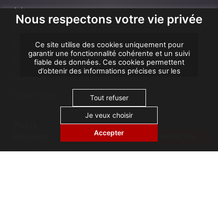
Asie
Nous respectons votre vie privée
Caraibes
Europe
Ce site utilise des cookies uniquement pour
garantir une fonctionnalité cohérente et un suivi
France
fiable des données. Ces cookies permettent
d’obtenir des informations précises sur les
DOM-TOM
performances et une analyse d’attribution, afin
d’améliorer votre expérience. Nous n’utilisons
Moyen-Orient
pas de cookies à des fins publicitaires ou de
Tout refuser
remarketing, et aucune donnée personnelle
n’est vendue ni partagée avec des tiers. En
Je veux choisir
cliquant sur « Accepter tout », vous consentez à
Posts
notre utilisation des cookies.
Accepter
Récents
NOUS CONTACTER
Une visite officielle marquante : le vice-président
des Seychelles en visite dans notre filiale locale
Archivage électronique : comment bien choisir
son SAE ?
Archivage électronique : quel est le cadre légal à
respecter ?